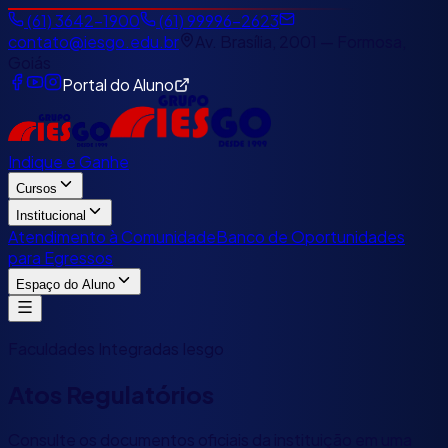
(61) 3642-1900
(61) 99996-2623
contato@iesgo.edu.br
Av. Brasília, 2001 — Formosa,
Goiás
Portal do Aluno
Indique e Ganhe
Cursos
Institucional
Atendimento à Comunidade
Banco de Oportunidades
para Egressos
Espaço do Aluno
Faculdades Integradas Iesgo
Atos Regulatórios
Consulte os documentos oficiais da instituição em uma