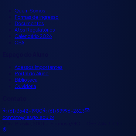
Quem Somos
Formas de Ingresso
Documentos
Atos Regulatórios
Calendário 2026
CPA
Espaço do Aluno
Acessos Importantes
Portal do Aluno
Biblioteca
Ouvidoria
Contato
(61) 3642-1900
(61) 99996-2623
contato@iesgo.edu.br
Av. Brasília, 2001 — Formosa/GO — CEP 73813-010