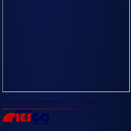
Faculdades Integradas Iesgo — Atos Regulatórios