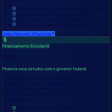
Tenha participado do ENEM em qualquer edição
Apresente seu boletim de desempenho
Solicite a análise da sua nota na secretaria
Realize sua matrícula mediante aprovação
Saiba Mais pelo WhatsApp
Financiamento Estudantil
FIES
Financie seus estudos com o governo federal
O Fundo de Financiamento Estudantil (FIES) é um
programa do Governo Federal que financia cursos de
graduação para estudantes que não têm condições de
arcar com os custos da educação superior. A Iesgo é
credenciada ao FIES.
Acesse o portal do FIES (fies.mec.gov.br)